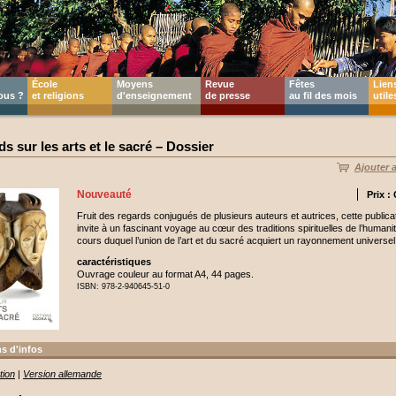
École
Moyens
Revue
Fêtes
Lien
ous ?
et religions
d'enseignement
de presse
au fil des mois
utile
s sur les arts et le sacré – Dossier
Ajouter 
Nouveauté
Prix :
Fruit des regards conjugués de plusieurs auteurs et autrices, cette publica
invite à un fascinant voyage au cœur des traditions spirituelles de l’humani
cours duquel l’union de l’art et du sacré acquiert un rayonnement universel
caractéristiques
Ouvrage couleur au format A4, 44 pages.
ISBN: 978-2-940645-51-0
s d'infos
tion
|
Version allemande