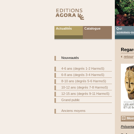
Actualités
Catalogue
Qui
sommes-n
Regard
retour
Nouveautés
4-6 ans (degrés 1-2 HarmoS)
6-8 ans (degrés 3-4 HarmoS)
8-10 ans (degrés 5-6 HarmoS)
10-12 ans (degrés 7-8 HarmoS)
12-15 ans (degrés 9-11 HarmoS)
Grand public
Anciens moyens
Moin
Présenta