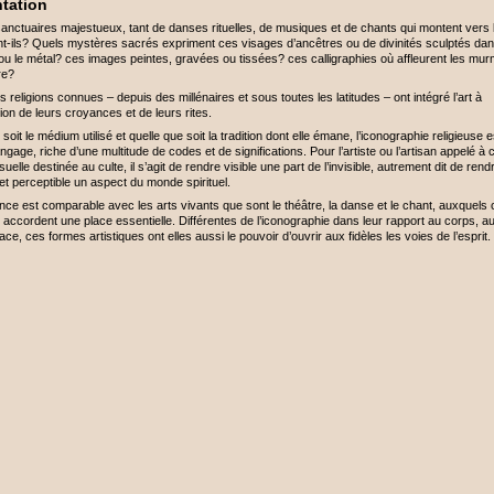
tation
anctuaires majestueux, tant de danses rituelles, de musiques et de chants qui montent vers l
nt-ils? Quels mystères sacrés expriment ces visages d’ancêtres ou de divinités sculptés dans
 ou le métal? ces images peintes, gravées ou tissées? ces calligraphies où affleurent les mu
re?
s religions connues – depuis des millénaires et sous toutes les latitudes – ont intégré l’art à
ion de leurs croyances et de leurs rites.
soit le médium utilisé et quelle que soit la tradition dont elle émane, l’iconographie religieuse 
angage, riche d’une multitude de codes et de significations. Pour l’artiste ou l’artisan appelé à
uelle destinée au culte, il s’agit de rendre visible une part de l’invisible, autrement dit de rend
et perceptible un aspect du monde spirituel.
nce est comparable avec les arts vivants que sont le théâtre, la danse et le chant, auxquels 
s accordent une place essentielle. Différentes de l’iconographie dans leur rapport au corps, 
pace, ces formes artistiques ont elles aussi le pouvoir d’ouvrir aux fidèles les voies de l’esprit.