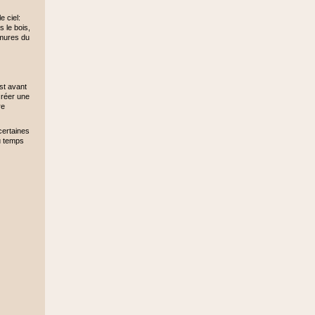
e ciel:
 le bois,
rmures du
est avant
 créer une
re
certaines
au temps