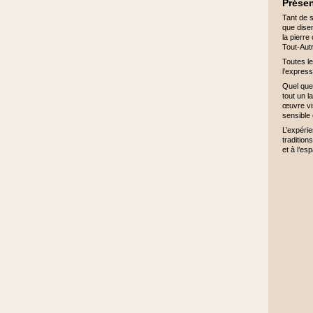
Présen
Tant de s
que dise
la pierre
Tout-Aut
Toutes le
l’express
Quel que 
tout un l
œuvre vis
sensible 
L’expérie
tradition
et à l’es