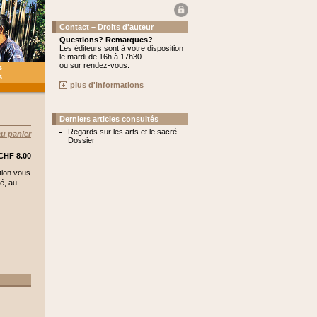
Contact – Droits d'auteur
Questions? Remarques?
Les éditeurs sont à votre disposition
le mardi de 16h à 17h30
ou sur rendez-vous.
s
s
plus d'informations
Derniers articles consultés
Regards sur les arts et le sacré –
au panier
Dossier
 CHF 8.00
tion vous
té, au
.