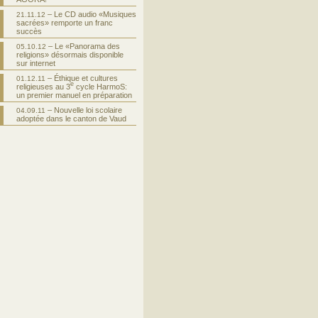
– Le CD audio «Musiques
21.11.12
sacrées» remporte un franc
succès
– Le «Panorama des
05.10.12
religions» désormais disponible
sur internet
– Éthique et cultures
01.12.11
e
religieuses au 3
cycle HarmoS:
un premier manuel en préparation
– Nouvelle loi scolaire
04.09.11
adoptée dans le canton de Vaud