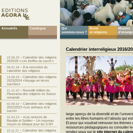
Actualités
Catalogue
Qui
École
Moyens
sommes-nous ?
et religions
d'enseig
Calendrier interreligieux 2016/2
– Calendrier des religions
15.08.25
2025/26 « Les étoffes du sacré »
– À la rencontre du
09.01.24
calendrier des religions
– Calendrier des religions
14.08.23
2023/2024 «Voyage en terres
sacrées»
– Nouvelle édition du
21.12.22
Panorama des religions en Suisse
romande
– Calendrier des religions
02.09.22
2022/2023 «Les animaux et le
sacré»
large aperçu de la diversité et de l’univer
– «Les astuces de
31.03.22
entre les êtres humains et l’absolu qui est 
Baralde et Soélie» – Un nouveau
Et pour qui voudrait retrouver les thèmes
moyen en éthique pour les 5-6H
ressources pédagogiques ou consulter les 
– Calendrier des religions
15.11.21
rendez-vous sur le
site internet du calen