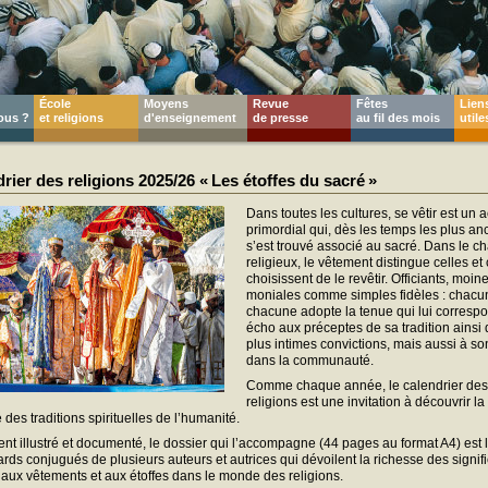
École
Moyens
Revue
Fêtes
Lien
ous ?
et religions
d'enseignement
de presse
au fil des mois
utile
rier des religions 2025/26 « Les étoffes du sacré »
Dans toutes les cultures, se vêtir est un a
primordial qui, dès les temps les plus an
s’est trouvé associé au sacré. Dans le 
religieux, le vêtement distingue celles et
choisissent de le revêtir. Officiants, moine
moniales comme simples fidèles : chacun
chacune adopte la tenue qui lui corresp
écho aux préceptes de sa tradition ainsi 
plus intimes convictions, mais aussi à so
dans la communauté.
Comme chaque année, le calendrier des
religions est une invitation à découvrir la
é des traditions spirituelles de l’humanité.
t illustré et documenté, le dossier qui l’accompagne (44 pages au format A4) est le
rds conjugués de plusieurs auteurs et autrices qui dévoilent la richesse des signif
 aux vêtements et aux étoffes dans le monde des religions.