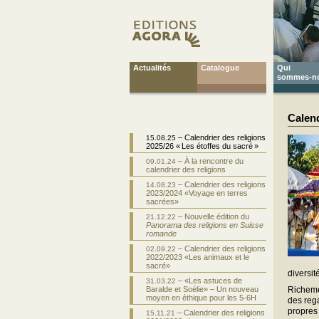
Actualités
Catalogue
Qui
sommes-n
Calend
– Calendrier des religions
15.08.25
2025/26 « Les étoffes du sacré »
– À la rencontre du
09.01.24
calendrier des religions
– Calendrier des religions
14.08.23
2023/2024 «Voyage en terres
sacrées»
– Nouvelle édition du
21.12.22
Panorama des religions en Suisse
romande
– Calendrier des religions
02.09.22
2022/2023 «Les animaux et le
sacré»
diversit
– «Les astuces de
31.03.22
Baralde et Soélie» – Un nouveau
Richemen
moyen en éthique pour les 5-6H
des rega
propres
– Calendrier des religions
15.11.21