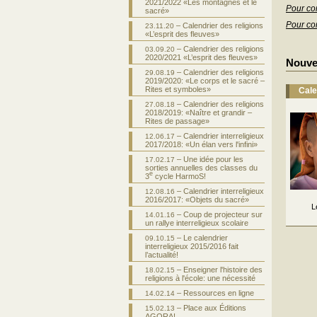
2021/2022 «Les montagnes et le
Pour co
sacré»
Pour co
– Calendrier des religions
23.11.20
«L’esprit des fleuves»
– Calendrier des religions
03.09.20
2020/2021 «L’esprit des fleuves»
Nouve
– Calendrier des religions
29.08.19
2019/2020: «Le corps et le sacré –
Rites et symboles»
Cale
– Calendrier des religions
27.08.18
2018/2019: «Naître et grandir –
Rites de passage»
– Calendrier interreligieux
12.06.17
2017/2018: «Un élan vers l'infini»
– Une idée pour les
17.02.17
sorties annuelles des classes du
e
3
cycle HarmoS!
– Calendrier interreligieux
12.08.16
2016/2017: «Objets du sacré»
L
– Coup de projecteur sur
14.01.16
un rallye interreligieux scolaire
– Le calendrier
09.10.15
interreligieux 2015/2016 fait
l’actualité!
– Enseigner l'histoire des
18.02.15
religions à l'école: une nécessité
– Ressources en ligne
14.02.14
– Place aux Éditions
15.02.13
AGORA!