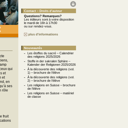
Contact – Droits d'auteur
Questions? Remarques?
Les éditeurs sont à votre disposition
le mardi de 16h à 17h30
ou sur rendez-vous.
s
s
plus d'informations
Nouveautés
Les étoffes du sacré – Calendrier
cte
des religions 2025/2026
ciens,
Stoffe in der sakralen Sphäre –
champ
Kalender der Religionen 2025/2026
 ceux qui
À la découverte des religions (vol.
1) – brochure de l’élève
s et
 et
À la découverte des religions (vol.
2) – brochure de l’élève
ond, en
Les religions en Suisse – brochure
qu’à ses
de l’élève
n rôle
Les religions en Suisse – matériel
de classe
 fruit
ications